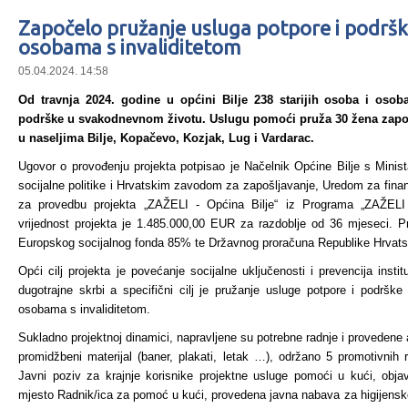
Započelo pružanje usluga potpore i podršk
osobama s invaliditetom
05.04.2024. 14:58
Od travnja 2024. godine u općini Bilje 238 starijih osoba i osob
podrške u svakodnevnom životu. Uslugu pomoći pruža 30 žena zapos
u naseljima Bilje, Kopačevo, Kozjak, Lug i Vardarac.
Ugovor o provođenju projekta potpisao je Načelnik Općine Bilje s Minist
socijalne politike i Hrvatskim zavodom za zapošljavanje, Uredom za finan
za provedbu projekta „ZAŽELI - Općina Bilje“ iz Programa „ZAŽELI –
vrijednost projekta je 1.485.000,00 EUR za razdoblje od 36 mjeseci. Pr
Europskog socijalnog fonda 85% te Državnog proračuna Republike Hrvat
Opći cilj projekta je povećanje socijalne uključenosti i prevencija insti
dugotrajne skrbi a specifični cilj je pružanje usluge potpore i podrš
osobama s invaliditetom.
Sukladno projektnoj dinamici, napravljene su potrebne radnje i provedene a
promidžbeni materijal (baner, plakati, letak …), održano 5 promotivnih 
Javni poziv za krajnje korisnike projektne usluge pomoći u kući, obja
mjesto Radnik/ica za pomoć u kući, provedena javna nabava za higijensko