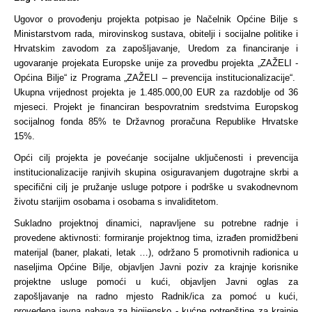
Ugovor o provođenju projekta potpisao je Načelnik Općine Bilje s
Ministarstvom rada, mirovinskog sustava, obitelji i socijalne politike i
Hrvatskim zavodom za zapošljavanje, Uredom za financiranje i
ugovaranje projekata Europske unije za provedbu projekta „ZAŽELI -
Općina Bilje“ iz Programa „ZAŽELI – prevencija institucionalizacije“.
Ukupna vrijednost projekta je 1.485.000,00 EUR za razdoblje od 36
mjeseci. Projekt je financiran bespovratnim sredstvima Europskog
socijalnog fonda 85% te Državnog proračuna Republike Hrvatske
15%.
Opći cilj projekta je povećanje socijalne uključenosti i prevencija
institucionalizacije ranjivih skupina osiguravanjem dugotrajne skrbi a
specifični cilj je pružanje usluge potpore i podrške u svakodnevnom
životu starijim osobama i osobama s invaliditetom.
Sukladno projektnoj dinamici, napravljene su potrebne radnje i
provedene aktivnosti: formiranje projektnog tima, izrađen promidžbeni
materijal (baner, plakati, letak …), održano 5 promotivnih radionica u
naseljima Općine Bilje, objavljen Javni poziv za krajnje korisnike
projektne usluge pomoći u kući, objavljen Javni oglas za
zapošljavanje na radno mjesto Radnik/ica za pomoć u kući,
provedena javna nabava za higijensko - kućne potrepštine za krajnje