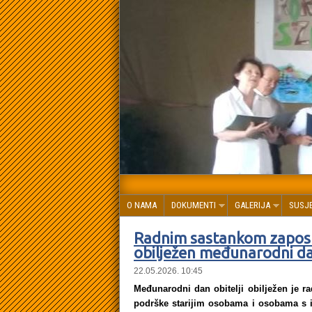
O NAMA
DOKUMENTI
GALERIJA
SUSJ
Radnim sastankom zaposl
obilježen međunarodni dan
22.05.2026. 10:45
Međunarodni dan obitelji obilježen je r
podrške starijim osobama i osobama s in