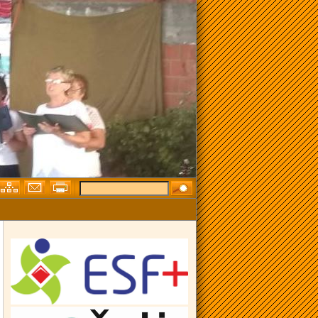
KTA „ZAŽELI – OPĆINA BILJE“ OBILJEŽEN MEĐUNARODNI DAN OBI