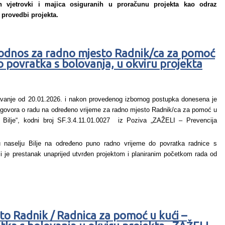
 vjetrovki i majica osiguranih u proračunu projekta kao odraz
u provedbi projekta.
 odnos za radno mjesto Radnik/ca za pomoć
o povratka s bolovanja, u okviru projekta
vanje od 20.01.2026. i nakon provedenog izbornog postupka donesena je
 ugovora o radu na određeno vrijeme za radno mjesto Radnik/ca za pomoć u
 Bilje“, kodni broj SF.3.4.11.01.0027 iz Poziva „ZAŽELI – Prevencija
u naselju Bilje na određeno puno radno vrijeme do povratka radnice s
ji je prestanak unaprijed utvrđen projektom i planiranim početkom rada od
to Radnik / Radnica za pomoć u kući –