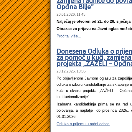
zamjena radnice do povra
Općina Bilje“
20.01.2026. 11:45
Natječaj je otvoren od 21. do 28. siječnja
Obrazac za prijavu na Javni oglas može
Pročitaj više...
Donesena Odluka o prijem
za pomoć u kući, zamjena 
projekta „ZAŽELI – Općina
23.12.2025. 13:05
Po objavljenom Javnom oglasu za zapošlja
odluka o izboru kandidatkinje za sklapanje
kući u okviru projekta „ZAŽELI – Općina
institucionalizacije“
Izabrana kandidatkinja prima se na rad 
bolovanja, a najdalje do prosinca 2026., č
01.01.2026.
Odluka o prijemu u radni odnos