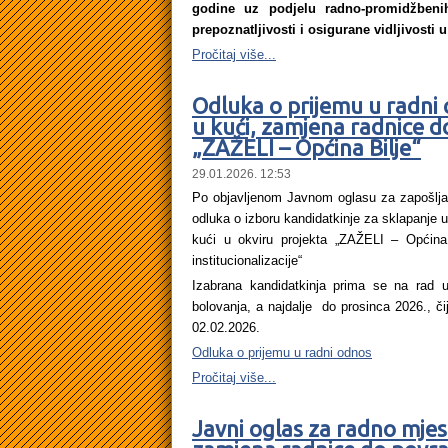
godine uz podjelu radno-promidžbenih
prepoznatljivosti i osigurane vidljivosti 
Pročitaj više...
Odluka o prijemu u radni
u kući, zamjena radnice d
„ZAŽELI – Općina Bilje“
29.01.2026. 12:53
Po objavljenom Javnom oglasu za zapošlja
odluka o izboru kandidatkinje za sklapanje
kući u okviru projekta „ZAŽELI – Općina
institucionalizacije“
Izabrana kandidatkinja prima se na rad 
bolovanja, a najdalje do prosinca 2026., či
02.02.2026.
Odluka o prijemu u radni odnos
Pročitaj više...
Javni oglas za radno mjes