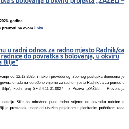
tka s bolovanja u okviru projekta „ZAŽELI –
 2026. godine.
te preuzeti na ovom
linku
u u radni odnos za radno mjesto Radnik/ca
radnice do povratka s bolovanja, u okviru
 Bilje“
vanje od 12.12.2025. i nakon provedenog izbornog postupka donesena je
 ugovora o radu na određeno vrijeme za radno mjesto Radnik/ca za pomoć u
 Bilje“, kodni broj SF.3.4.11.01.0027 iz Poziva „ZAŽELI – Prevencija
u naselju Bilje na određeno puno radno vrijeme do povratka radnice s
iji je prestanak unaprijed utvrđen projektom i planiranim početkom rada