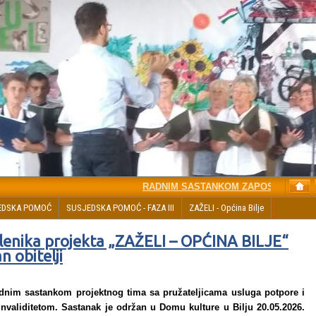
RADNIM SASTANKOM ZAPOSLENIKA PROJE
EDSKA POMOĆ
SUSJEDSKA POMOĆ - FAZA III
ZAŽELI - Općina Bilje
enika projekta „ZAŽELI – OPĆINA BILJE“
 obitelji
adnim sastankom projektnog tima sa pružateljicama usluga potpore i
validitetom. Sastanak je održan u Domu kulture u Bilju 20.05.2026.