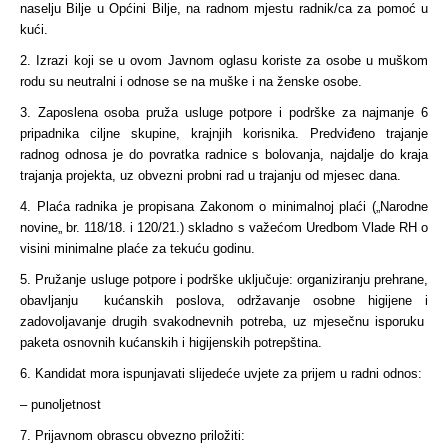
naselju Bilje u Općini Bilje, na radnom mjestu radnik/ca za pomoć u
kući.
2. Izrazi koji se u ovom Javnom oglasu koriste za osobe u muškom
rodu su neutralni i odnose se na muške i na ženske osobe.
3. Zaposlena osoba pruža usluge potpore i podrške za najmanje 6
pripadnika ciljne skupine, krajnjih korisnika. Predviđeno trajanje
radnog odnosa je do povratka radnice s bolovanja, najdalje do kraja
trajanja projekta, uz obvezni probni rad u trajanju od mjesec dana.
4. Plaća radnika je propisana Zakonom o minimalnoj plaći („Narodne
novine„ br. 118/18. i 120/21.) skladno s važećom Uredbom Vlade RH o
visini minimalne plaće za tekuću godinu.
5. Pružanje usluge potpore i podrške uključuje: organiziranju prehrane,
obavljanju kućanskih poslova, održavanje osobne higijene i
zadovoljavanje drugih svakodnevnih potreba, uz mjesečnu isporuku
paketa osnovnih kućanskih i higijenskih potrepština.
6. Kandidat mora ispunjavati slijedeće uvjete za prijem u radni odnos:
– punoljetnost
7. Prijavnom obrascu obvezno priložiti: