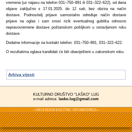
vremena (uz najavu na telefon 031–750–891 ili 031–322–622), od dana
objave zaključno s 17.01.2025. do 12 sati, bez obzira na način
dostave. Podnositelj prijave samostalno određuje način dostave
prijave na oglas i sam snosi rizik eventualnog gubitka odnosno
nepravovremene dostave poštanskom pošiljkom u ostavljenom roku
dostave.
Dodatne informacije na kontakt telefon: 031–750–891, 031–322–622.
O rezultatima oglasa kandidati će biti obaviješteni u zakonskom roku.
Arhiva vijesti
KULTURNO DRUŠTVO "LAŠKO" LUG
e-mail adresa:
lasko.lug@gmail.com
= CMS & DESIGN & HOSTING: CMS WEB EXPRESS =