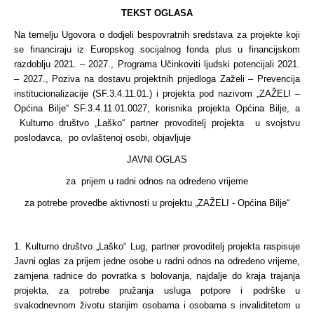
TEKST OGLASA
Na temelju Ugovora o dodjeli bespovratnih sredstava za projekte koji
se financiraju iz Europskog socijalnog fonda plus u financijskom
razdoblju 2021. – 2027., Programa Učinkoviti ljudski potencijali 2021.
– 2027., Poziva na dostavu projektnih prijedloga Zaželi – Prevencija
institucionalizacije (SF.3.4.11.01.) i projekta pod nazivom „ZAŽELI –
Općina Bilje“ SF.3.4.11.01.0027, korisnika projekta Općina Bilje, a
Kulturno društvo „Laško“ partner provoditelj projekta u svojstvu
poslodavca, po ovlaštenoj osobi, objavljuje
JAVNI OGLAS
za prijem u radni odnos na određeno vrijeme
za potrebe provedbe aktivnosti u projektu „ZAŽELI - Općina Bilje“
1. Kulturno društvo „Laško“ Lug, partner provoditelj projekta raspisuje
Javni oglas za prijem jedne osobe u radni odnos na određeno vrijeme,
zamjena radnice do povratka s bolovanja, najdalje do kraja trajanja
projekta, za potrebe pružanja usluga potpore i podrške u
svakodnevnom životu starijim osobama i osobama s invaliditetom u