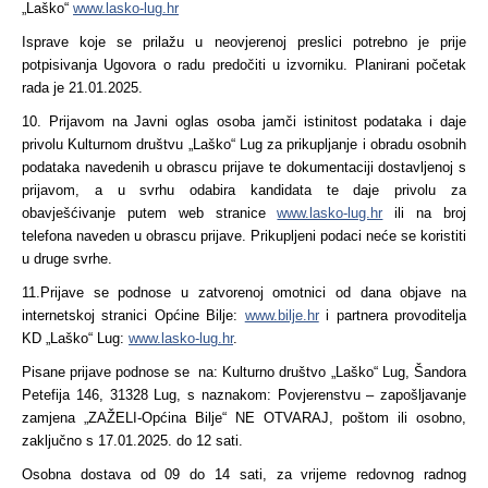
„Laško“
www.lasko-lug.hr
Isprave koje se prilažu u neovjerenoj preslici potrebno je prije
potpisivanja Ugovora o radu predočiti u izvorniku. Planirani početak
rada je 21.01.2025.
10. Prijavom na Javni oglas osoba jamči istinitost podataka i daje
privolu Kulturnom društvu „Laško“ Lug za prikupljanje i obradu osobnih
podataka navedenih u obrascu prijave te dokumentaciji dostavljenoj s
prijavom, a u svrhu odabira kandidata te daje privolu za
obavješćivanje putem web stranice
www.lasko-lug.hr
ili na broj
telefona naveden u obrascu prijave. Prikupljeni podaci neće se koristiti
u druge svrhe.
11.Prijave se podnose u zatvorenoj omotnici od dana objave na
internetskoj stranici Općine Bilje:
www.bilje.hr
i partnera provoditelja
KD „Laško“ Lug:
www.lasko-lug.hr
.
Pisane prijave podnose se na: Kulturno društvo „Laško“ Lug, Šandora
Petefija 146, 31328 Lug, s naznakom: Povjerenstvu – zapošljavanje
zamjena „ZAŽELI-Općina Bilje“ NE OTVARAJ, poštom ili osobno,
zaključno s 17.01.2025. do 12 sati.
Osobna dostava od 09 do 14 sati, za vrijeme redovnog radnog