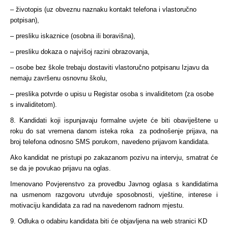
– životopis (uz obveznu naznaku kontakt telefona i vlastoručno
potpisan),
– presliku iskaznice (osobna ili boravišna),
– presliku dokaza o najvišoj razini obrazovanja,
– osobe bez škole trebaju dostaviti vlastoručno potpisanu Izjavu da
nemaju završenu osnovnu školu,
– preslika potvrde o upisu u Registar osoba s invaliditetom (za osobe
s invaliditetom).
8. Kandidati koji ispunjavaju formalne uvjete će biti obaviještene u
roku do sat vremena danom isteka roka za podnošenje prijava, na
broj telefona odnosno SMS porukom, navedeno prijavom kandidata.
Ako kandidat ne pristupi po zakazanom pozivu na intervju, smatrat će
se da je povukao prijavu na oglas.
Imenovano Povjerenstvo za provedbu Javnog oglasa s kandidatima
na usmenom razgovoru utvrđuje sposobnosti, vještine, interese i
motivaciju kandidata za rad na navedenom radnom mjestu.
9. Odluka o odabiru kandidata biti će objavljena na web stranici KD